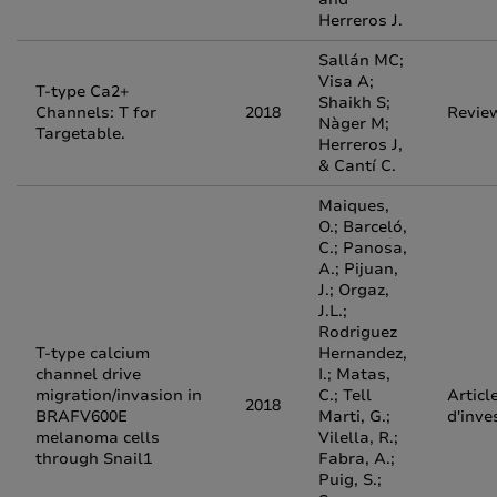
Herreros J.
Sallán MC;
Visa A;
T-type Ca2+
Shaikh S;
Channels: T for
2018
Revie
Nàger M;
Targetable.
Herreros J,
& Cantí C.
Maiques,
O.; Barceló,
C.; Panosa,
A.; Pijuan,
J.; Orgaz,
J.L.;
Rodriguez
T-type calcium
Hernandez,
channel drive
I.; Matas,
migration/invasion in
C.; Tell
Articl
2018
BRAFV600E
Marti, G.;
d'inve
melanoma cells
Vilella, R.;
through Snail1
Fabra, A.;
Puig, S.;