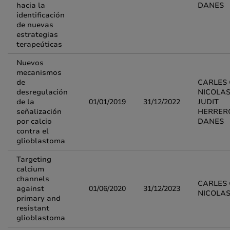
hacia la
DANES
identificación
de nuevas
estrategias
terapeúticas
Nuevos
mecanismos
de
CARLES 
desregulación
NICOLAS
de la
01/01/2019
31/12/2022
JUDIT
señalización
HERRER
por calcio
DANES
contra el
glioblastoma
Targeting
calcium
channels
CARLES 
against
01/06/2020
31/12/2023
NICOLA
primary and
resistant
glioblastoma