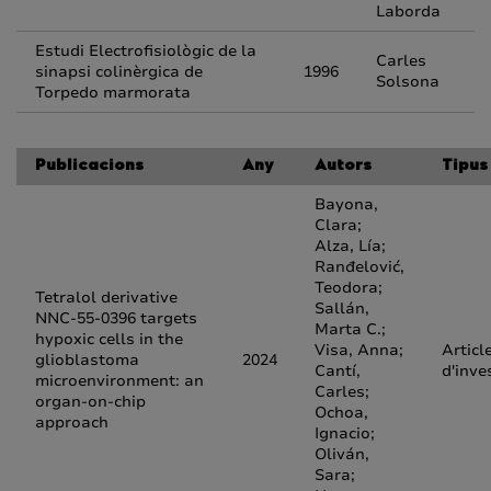
Laborda
Estudi Electrofisiològic de la
Carles
sinapsi colinèrgica de
1996
Solsona
Torpedo marmorata
Publicacions
Any
Autors
Tipus
Bayona,
Clara;
Alza, Lía;
Ranđelović,
Teodora;
Tetralol derivative
Sallán,
NNC-55-0396 targets
Marta C.;
hypoxic cells in the
Visa, Anna;
Articl
glioblastoma
2024
Cantí,
d'inve
microenvironment: an
Carles;
organ-on-chip
Ochoa,
approach
Ignacio;
Oliván,
Sara;