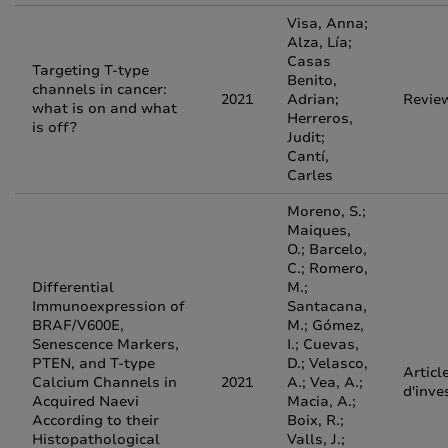
Visa, Anna;
Alza, Lía;
Casas
Targeting T-type
Benito,
channels in cancer:
2021
Adrian;
Revie
what is on and what
Herreros,
is off?
Judit;
Cantí,
Carles
Moreno, S.;
Maiques,
O.; Barcelo,
C.; Romero,
Differential
M.;
Immunoexpression of
Santacana,
BRAF/V600E,
M.; Gómez,
Senescence Markers,
I.; Cuevas,
PTEN, and T-type
D.; Velasco,
Articl
Calcium Channels in
2021
A.; Vea, A.;
d'inve
Acquired Naevi
Macia, A.;
According to their
Boix, R.;
Histopathological
Valls, J.;