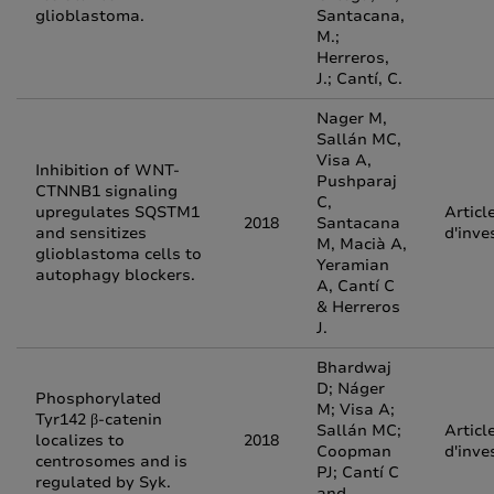
glioblastoma.
Santacana,
M.;
Herreros,
J.; Cantí, C.
Nager M,
Sallán MC,
Visa A,
Inhibition of WNT-
Pushparaj
CTNNB1 signaling
C,
upregulates SQSTM1
Articl
2018
Santacana
and sensitizes
d'inve
M, Macià A,
glioblastoma cells to
Yeramian
autophagy blockers.
A, Cantí C
& Herreros
J.
Bhardwaj
D; Náger
Phosphorylated
M; Visa A;
Tyr142 β-catenin
Sallán MC;
Articl
localizes to
2018
Coopman
d'inve
centrosomes and is
PJ; Cantí C
regulated by Syk.
and