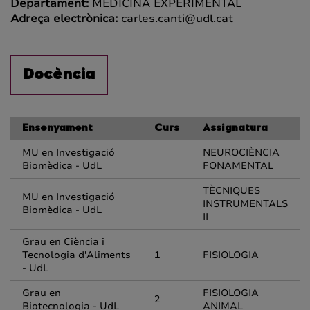
Departament:
MEDICINA EXPERIMENTAL
Adreça electrònica:
carles.canti@udl.cat
Docència
Ensenyament
Curs
Assignatura
MU en Investigació
NEUROCIÈNCIA
Biomèdica - UdL
FONAMENTAL
TÈCNIQUES
MU en Investigació
INSTRUMENTALS
Biomèdica - UdL
II
Grau en Ciència i
Tecnologia d'Aliments
1
FISIOLOGIA
- UdL
Grau en
FISIOLOGIA
2
Biotecnologia - UdL
ANIMAL