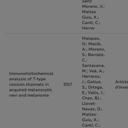
Sanz
Moreno, V.;
Matias
Guiu, X.;
Canti, C.;
Herrer
Maiques,
O.; Macià,
A.; Moreno,
S.; Barceló,
C.;
Santacana,
M.; Veà, A.;
Immunohistochemical
Herreros,
analysis of T-type
J.; Gatius,
Articl
calcium channels in
2017
S.; Ortega,
d'inve
acquired melanocytic
E.; Valls, J.;
nevi and melanoma
Chen, BJ.;
Llovet-
Navas, D.;
Matias-
Guiu, X.;
Cantí, C.;