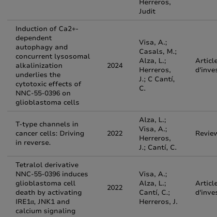
Herreros,
Judit
Induction of Ca2+-
dependent
Visa, A.;
autophagy and
Casals, M.;
concurrent lysosomal
Alza, L.;
Articl
alkalinization
2024
Herreros,
d'inve
underlies the
J.; C Cantí,
cytotoxic effects of
C.
NNC-55-0396 on
glioblastoma cells
Alza, L.;
T-type channels in
Visa, A.;
cancer cells: Driving
2022
Revie
Herreros,
in reverse.
J.; Cantí, C.
Tetralol derivative
NNC-55-0396 induces
Visa, A.;
glioblastoma cell
Alza, L.;
Articl
2022
death by activating
Cantí, C.;
d'inve
IRE1α, JNK1 and
Herreros, J.
calcium signaling