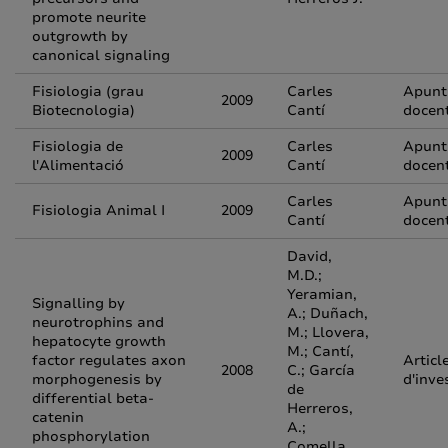
promote neurite
outgrowth by
canonical signaling
Fisiologia (grau
Carles
Apunt
2009
Biotecnologia)
Cantí
docen
Fisiologia de
Carles
Apunt
2009
l'Alimentació
Cantí
docen
Carles
Apunt
Fisiologia Animal I
2009
Cantí
docen
David,
M.D.;
Yeramian,
Signalling by
A.; Duñach,
neurotrophins and
M.; Llovera,
hepatocyte growth
M.; Cantí,
factor regulates axon
Articl
2008
C.; García
morphogenesis by
d'inve
de
differential beta-
Herreros,
catenin
A.;
phosphorylation
Comella,