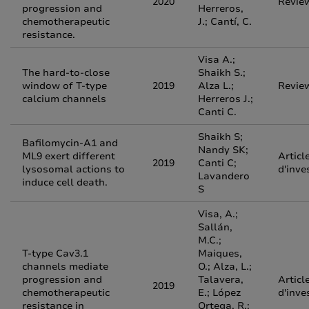
2020
Revie
progression and
Herreros,
chemotherapeutic
J.; Cantí, C.
resistance.
Visa A.;
The hard-to-close
Shaikh S.;
window of T-type
2019
Alza L.;
Revie
calcium channels
Herreros J.;
Canti C.
Shaikh S;
Bafilomycin-A1 and
Nandy SK;
ML9 exert different
Articl
2019
Canti C;
lysosomal actions to
d'inve
Lavandero
induce cell death.
S
Visa, A.;
Sallán,
M.C.;
T-type Cav3.1
Maiques,
channels mediate
O.; Alza, L.;
progression and
Talavera,
Articl
2019
chemotherapeutic
E.; López
d'inve
resistance in
Ortega, R.;