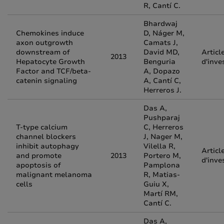
R, Cantí C.
Bhardwaj
Chemokines induce
D, Náger M,
axon outgrowth
Camats J,
downstream of
David MD,
Articl
2013
Hepatocyte Growth
Benguria
d'inve
Factor and TCF/beta-
A, Dopazo
catenin signaling
A, Cantí C,
Herreros J.
Das A,
Pushparaj
T-type calcium
C, Herreros
channel blockers
J, Nager M,
inhibit autophagy
Vilella R,
Articl
and promote
2013
Portero M,
d'inve
apoptosis of
Pamplona
malignant melanoma
R, Matias-
cells
Guiu X,
Martí RM,
Cantí C.
Das A,