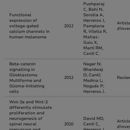
Pushparaj
C, Bahí N,
Functional
Sorolla A,
expression of
Herreros J,
Articl
voltage-gated
2012
Pamplona
d'inve
calcium channels in
R, Vilella R,
human melanoma
Matias-
Guiu X,
Martí RM,
Cantí C.
Beta-catenin
Nager N;
signalling in
Bhardwaj
Glioblastoma
D; Cantí;
2012
Revie
Multiforme and
Medina L;
Glioma-Initiating
Nogués P;
cells
Herreros J.
Wnt-3a and Wnt-3
differently stimulate
proliferation and
neurogenesis of
David MD,
Articl
spinal neural
2010
Canti C,
d'inve
precursors and
Herreros J.