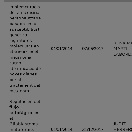
Implementació
de la medicina
personalitzada
basada en la
susceptibilitat
genètica i
signatures
ROSA M
moleculars en
01/01/2014
07/05/2017
MARTI
el tumor en el
LABORD
melanoma
cutani:
identificació de
noves dianes
per al
tractament del
melanom
Regulación del
flujo
autofágico en
el
Glioblastoma
JUDIT
multiforme:
01/01/2014
31/12/2017
HERRER