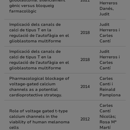
glioblastoma: silenciament
2021
Herreros
gènic versus bloqueig
Danés,
farmacològic
Judit
Implicació dels canals de
Judit
calci de tipus T en la
Herreros i
2018
regulació de l'autofàgia en el
Carles
glioblastoma multiforme
Cantí
Implicació dels canals de
Judit
calci de tipus T en la
Herreros i
2018
regulació de l'autofàgia en el
Carles
glioblastoma multiforme
Cantí
Pharmacological blockage of
Carles
voltage-gated calcium
Canti i
2014
channels as a potential
Reinald
cardioprotective strategy.
Pamplona
Carles
Role of voltage gated t-type
Cantí
calcium channels in the
Nicolàs;
2012
viability of human melanoma
Rosa Mª
cells
Martí