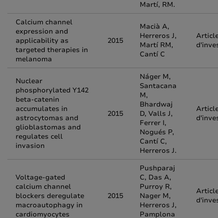
Martí, RM.
Calcium channel
Macià A,
expression and
Herreros J,
Articl
applicability as
2015
Martí RM,
d'inve
targeted therapies in
Cantí C
melanoma
Náger M,
Nuclear
Santacana
phosphorylated Y142
M,
beta-catenin
Bhardwaj
accumulates in
Articl
2015
D, Valls J,
astrocytomas and
d'inve
Ferrer I,
glioblastomas and
Nogués P,
regulates cell
Cantí C,
invasion
Herreros J.
Pushparaj
Voltage-gated
C, Das A,
calcium channel
Purroy R,
Articl
blockers deregulate
2015
Nager M,
d'inve
macroautophagy in
Herreros J,
cardiomyocytes
Pamplona