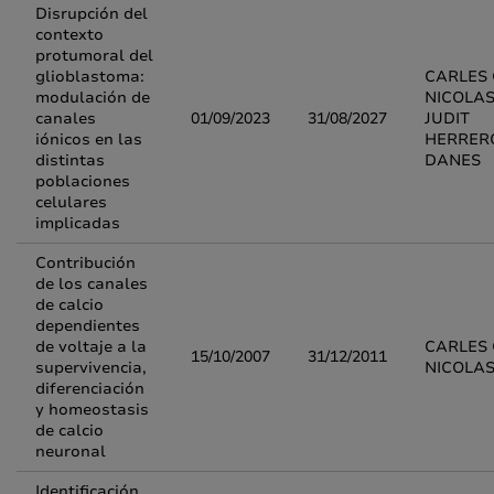
Disrupción del
contexto
protumoral del
glioblastoma:
CARLES 
modulación de
NICOLAS
canales
01/09/2023
31/08/2027
JUDIT
iónicos en las
HERRER
distintas
DANES
poblaciones
celulares
implicadas
Contribución
de los canales
de calcio
dependientes
de voltaje a la
CARLES 
15/10/2007
31/12/2011
supervivencia,
NICOLA
diferenciación
y homeostasis
de calcio
neuronal
Identificación