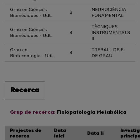
Grau en Ciències
NEUROCIÈNCIA
3
Biomèdiques - UdL
FONAMENTAL
TÈCNIQUES
Grau en Ciències
4
INSTRUMENTALS
Biomèdiques - UdL
II
Grau en
TREBALL DE FI
4
Biotecnologia - UdL
DE GRAU
Recerca
Grup de recerca:
Fisiopatologia Metabòlica
Projectes de
Data
Investi
Data fi
recerca
inici
principa