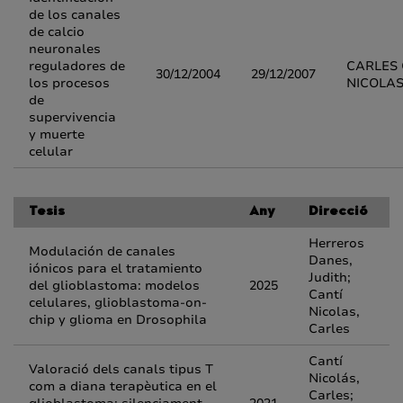
de los canales
de calcio
neuronales
reguladores de
CARLES 
30/12/2004
29/12/2007
los procesos
NICOLA
de
supervivencia
y muerte
celular
Tesis
Any
Direcció
Herreros
Modulación de canales
Danes,
iónicos para el tratamiento
Judith;
del glioblastoma: modelos
2025
Cantí
celulares, glioblastoma-on-
Nicolas,
chip y glioma en Drosophila
Carles
Cantí
Valoració dels canals tipus T
Nicolás,
com a diana terapèutica en el
Carles;