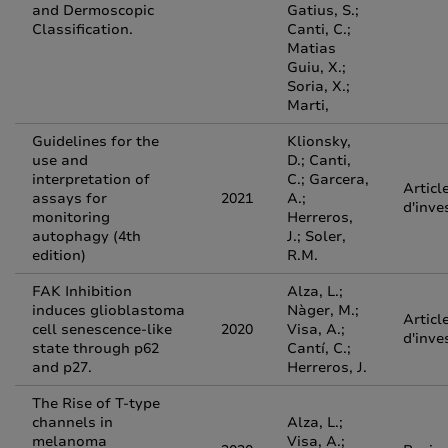
and Dermoscopic
Gatius, S.;
Classification.
Canti, C.;
Matias
Guiu, X.;
Soria, X.;
Marti,
Guidelines for the
Klionsky,
use and
D.; Canti,
interpretation of
C.; Garcera,
Articl
assays for
2021
A.;
d'inve
monitoring
Herreros,
autophagy (4th
J.; Soler,
edition)
R.M.
FAK Inhibition
Alza, L.;
induces glioblastoma
Nàger, M.;
Articl
cell senescence-like
2020
Visa, A.;
d'inve
state through p62
Cantí, C.;
and p27.
Herreros, J.
The Rise of T-type
channels in
Alza, L.;
melanoma
Visa, A.;