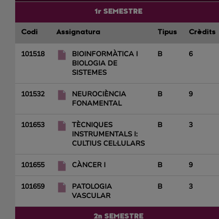
1r SEMESTRE
Codi
Assignatura
Tipus
Crèdits
101518
BIOINFORMÀTICA I
B
6
BIOLOGIA DE
SISTEMES
101532
NEUROCIÈNCIA
B
9
FONAMENTAL
101653
TÈCNIQUES
B
3
INSTRUMENTALS I:
CULTIUS CEL·LULARS
101655
CÀNCER I
B
9
101659
PATOLOGIA
B
3
VASCULAR
2n SEMESTRE