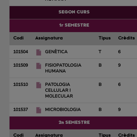
SEGON CURS
1r SEMESTRE
Codi
Assignatura
Tipus
Crèdits
101504
GENÈTICA
T
6
101509
FISIOPATOLOGIA
B
9
HUMANA
101510
PATOLOGIA
B
6
CEL·LULAR I
MOLECULAR
101537
MICROBIOLOGIA
B
9
2n SEMESTRE
Codi
Assignatura
Tipus
Crèdits