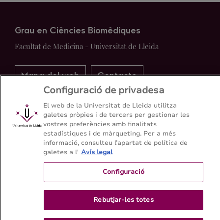
Grau en Ciències Biomèdiques
Facultat de Medicina - Universitat de Lleida
Mapa del web
Contacte
Configuració de privadesa
973 70 24 18
El web de la Universitat de Lleida utilitza
galetes pròpies i de tercers per gestionar les
vostres preferències amb finalitats
estadístiques i de màrqueting. Per a més
informació, consulteu l’apartat de política de
galetes a l'
Avís legal
Configuració
Rebutjar-les totes