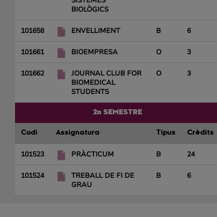
SISTEMES
BIOLÒGICS
101658
ENVELLIMENT
B
6
101661
BIOEMPRESA
O
3
101662
JOURNAL CLUB FOR
O
3
BIOMEDICAL
STUDENTS
2n SEMESTRE
Codi
Assignatura
Tipus
Crèdits
101523
PRÀCTICUM
B
24
101524
TREBALL DE FI DE
B
6
GRAU