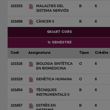
101533
MALALTIES DEL
B
6
SISTEMA NERVIÓS
101656
CÀNCER II
B
6
QUART CURS
1r SEMESTRE
Codi
Assignatura
Tipus
Crèdits
101526
BIOLOGIA SINTÈTICA
O
6
EN BIOMEDICINA
101529
GENÈTICA HUMANA
O
6
101654
TÈCNIQUES
B
6
INSTRUMENTALS II
101657
ESTRÈS EN
B
6