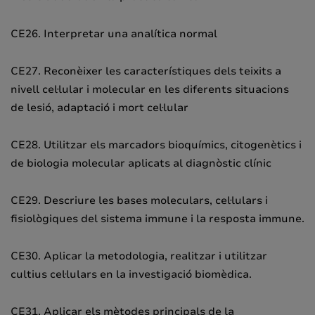
CE26. Interpretar una analítica normal
CE27. Reconèixer les característiques dels teixits a
nivell cel·lular i molecular en les diferents situacions
de lesió, adaptació i mort cel·lular
CE28. Utilitzar els marcadors bioquímics, citogenètics i
de biologia molecular aplicats al diagnòstic clínic
CE29. Descriure les bases moleculars, cel·lulars i
fisiològiques del sistema immune i la resposta immune.
CE30. Aplicar la metodologia, realitzar i utilitzar
cultius cel·lulars en la investigació biomèdica.
CE31. Aplicar els mètodes principals de la