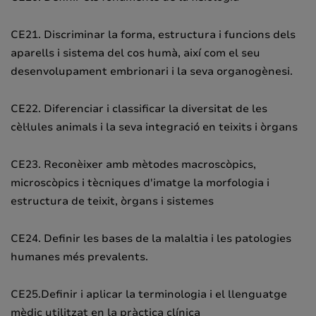
CE21. Discriminar la forma, estructura i funcions dels
aparells i sistema del cos humà, així com el seu
desenvolupament embrionari i la seva organogènesi.
CE22. Diferenciar i classificar la diversitat de les
cèl·lules animals i la seva integració en teixits i òrgans
CE23. Reconèixer amb mètodes macroscòpics,
microscòpics i tècniques d'imatge la morfologia i
estructura de teixit, òrgans i sistemes
CE24. Definir les bases de la malaltia i les patologies
humanes més prevalents.
CE25.Definir i aplicar la terminologia i el llenguatge
mèdic utilitzat en la pràctica clínica