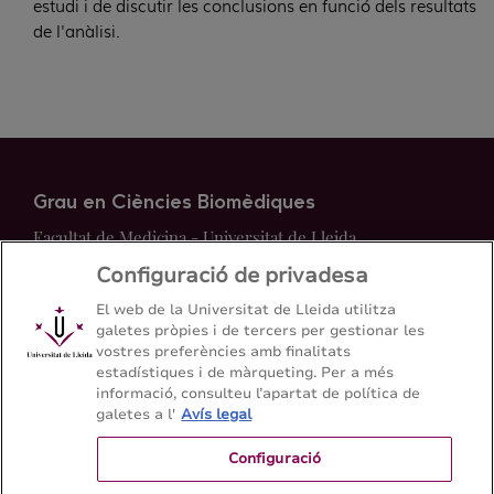
estudi i de discutir les conclusions en funció dels resultats
de l'anàlisi.
Grau en Ciències Biomèdiques
Facultat de Medicina - Universitat de Lleida
Configuració de privadesa
Mapa del web
Contacte
El web de la Universitat de Lleida utilitza
galetes pròpies i de tercers per gestionar les
vostres preferències amb finalitats
973 70 24 18
estadístiques i de màrqueting. Per a més
informació, consulteu l’apartat de política de
galetes a l'
Avís legal
Configuració